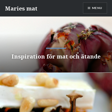
Skip
Maries mat
MENU
to
content
Inspiration för mat och ätande