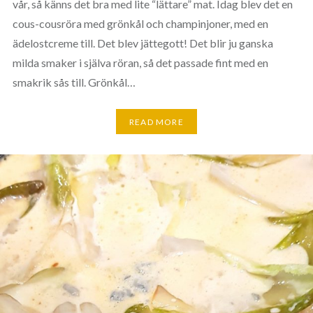
vår, så känns det bra med lite “lättare” mat. Idag blev det en
cous-cousröra med grönkål och champinjoner, med en
ädelostcreme till. Det blev jättegott! Det blir ju ganska
milda smaker i själva röran, så det passade fint med en
smakrik sås till. Grönkål…
READ MORE