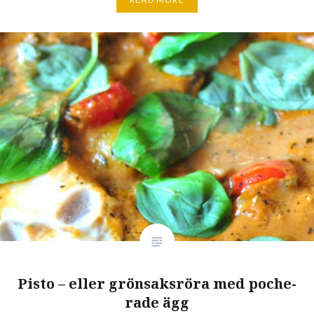
Pisto – eller grön­saks­röra med poche­
rade ägg