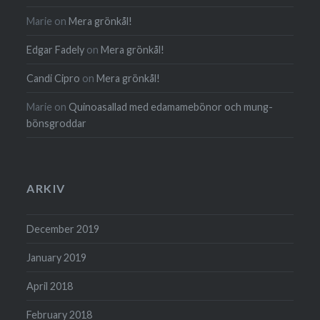
Marie
on
Mera grönkål!
Edgar Fadely
on
Mera grönkål!
Candi Cipro
on
Mera grönkål!
Marie
on
Quinoa­sallad med edamame­bönor och mung­
böns­groddar
ARKIV
December 2019
January 2019
April 2018
February 2018