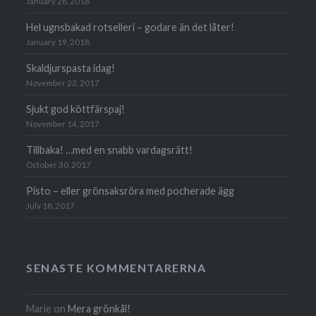
January 28, 2018
Hel ugnsbakad rotselleri – godare än det låter!
January 19, 2018
Skaldjurspasta idag!
November 22, 2017
Sjukt god köttfärspaj!
November 14, 2017
Tillbaka! …med en snabb vardagsrätt!
October 30, 2017
Pisto – eller grön­saks­röra med poche­rade ägg
July 18, 2017
SENASTE KOMMENTARERNA
Marie
on
Mera grönkål!