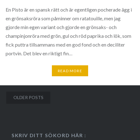
En Pisto är en spansk rätt och är egentligen pocherade ägg i
en grönsaksröra som påminner om ratatouille, men jag
gjorde min egen variant och gjorde en grönsaks- och
champinjonröra med grön, gul och röd paprika och lök, som
fick puttra tillsammans med en god fond och en deciliter
portvin. Det blev en riktigt fin…
READ MORE
Posts
OLDER POSTS
navigation
SKRIV DITT SÖKORD HÄR :